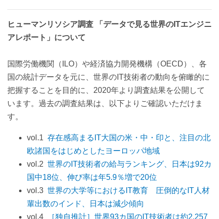
ヒューマンリソシア調査 「データで見る世界のITエンジニ
アレポート」について
国際労働機関（ILO）や経済協力開発機構（OECD）、各
国の統計データを元に、世界のIT技術者の動向を俯瞰的に
把握することを目的に、2020年より調査結果を公開して
います。過去の調査結果は、以下よりご確認いただけま
す。
vol.1
存在感高まるIT大国の米・中・印と、注目の北
欧諸国をはじめとしたヨーロッパ地域
vol.2
世界のIT技術者の給与ランキング、日本は92カ
国中18位、伸び率は年5.9％増で20位
vol.3
世界の大学等におけるIT教育 圧倒的なIT人材
輩出数のインド、日本は減少傾向
vol.4
［独自推計］世界93カ国のIT技術者は約2,257