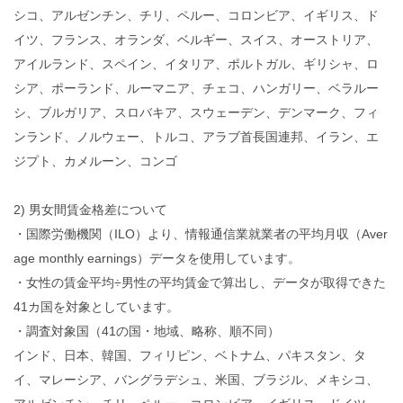
シコ、アルゼンチン、チリ、ペルー、コロンビア、イギリス、ド
イツ、フランス、オランダ、ベルギー、スイス、オーストリア、
アイルランド、スペイン、イタリア、ポルトガル、ギリシャ、ロ
シア、ポーランド、ルーマニア、チェコ、ハンガリー、ベラルー
シ、ブルガリア、スロバキア、スウェーデン、デンマーク、フィ
ンランド、ノルウェー、トルコ、アラブ首長国連邦、イラン、エ
ジプト、カメルーン、コンゴ
2) 男女間賃金格差について
・国際労働機関（ILO）より、情報通信業就業者の平均月収（Aver
age monthly earnings）データを使用しています。
・女性の賃金平均÷男性の平均賃金で算出し、データが取得できた
41カ国を対象としています。
・調査対象国（41の国・地域、略称、順不同）
インド、日本、韓国、フィリピン、ベトナム、パキスタン、タ
イ、マレーシア、バングラデシュ、米国、ブラジル、メキシコ、