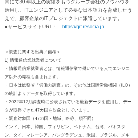
育にて30 年以上の実績をもつグループ会社のノウハウを
活用し、ITエンジニアとして必要な日本語力を育成したう
えで、顧客企業のITプロジェクトに派遣しています。
●サービスサイトURL：
https://git.resocia.jp
＜調査に関する出典／備考＞
1) 情報通信業就業者について
・情報通信業就業者とは、情報通信業で働いている人でエンジニ
ア以外の職種も含まれます。
・日本は総務省「労働力調査」の、その他は国際労働機関（ILO）
の統計よりデータを取得しています。
・2022年12月調査時に公表されている最新データを使用し、デー
タが取得できた47カ国を対象としています。
・調査対象国（47の国・地域、略称、順不同）
インド、日本、韓国、フィリピン、ベトナム、台湾、パキスタ
ン、タイ、マレーシア、バングラデシュ、米国、ブラジル、メキ