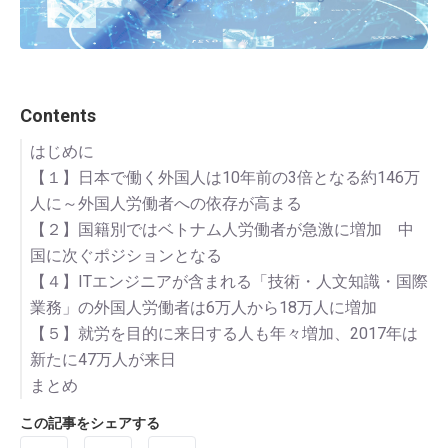
Contents
はじめに
【１】日本で働く外国人は10年前の3倍となる約146万
人に～外国人労働者への依存が高まる
【２】国籍別ではベトナム人労働者が急激に増加 中
国に次ぐポジションとなる
【４】ITエンジニアが含まれる「技術・人文知識・国際
【３】「卸売・小売業」「飲食店・宿泊業」で働く外
業務」の外国人労働者は6万人から18万人に増加
国人の比率が高まる
【５】就労を目的に来日する人も年々増加、2017年は
新たに47万人が来日
まとめ
この記事をシェアする