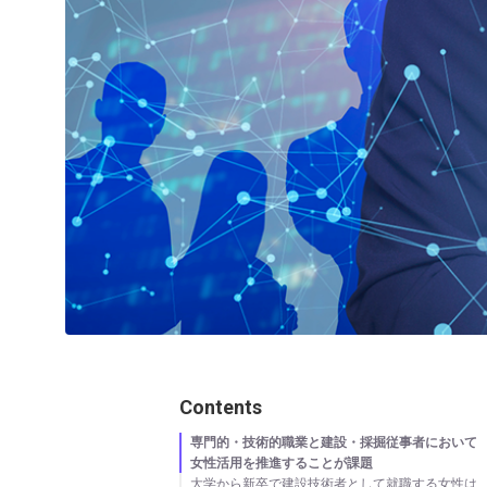
Contents
専門的・技術的職業と建設・採掘従事者において
女性活用を推進することが課題
大学から新卒で建設技術者として就職する女性は