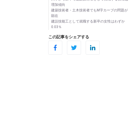
増加傾向
建築技術者・土木技術者でもM字カーブの問題が
顕在
建設技能工として就職する新卒の女性はわずか
0.03％
この記事をシェアする