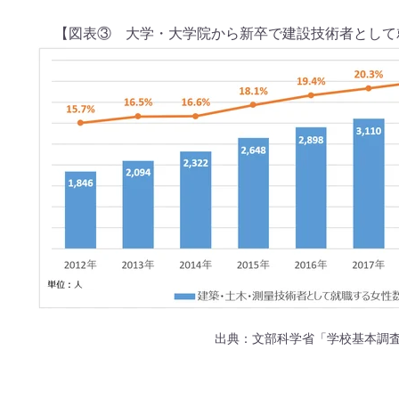
【図表③ 大学・大学院から新卒で建設技術者として
出典：文部科学省「学校基本調