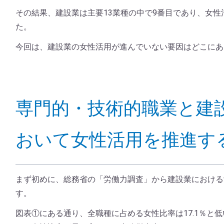
その結果、建設業は主要13業種の中で9番目であり、女
た。
今回は、建設業の女性活用が進んでいない要因はどこにあ
専門的・技術的職業と建
おいて女性活用を推進す
まず初めに、総務省の「労働力調査」から建設業における
す。
図表①にある通り、全職種に占める女性比率は17.1％と