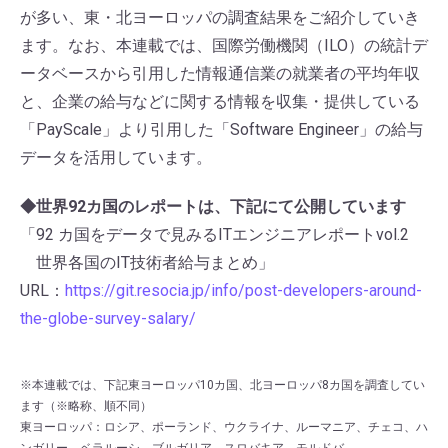
が多い、東・北ヨーロッパの調査結果をご紹介していき
ます。
なお、本連載では、国際労働機関（ILO）の統計デ
ータベースから引用した情報通信業の就業者の平均年収
と、企業の給与などに関する情報を収集・提供している
「PayScale」より引用した「Software Engineer」の給与
データを活用しています。
◆世界92カ国のレポートは、下記にて公開しています
「92 カ国をデータで見みるITエンジニアレポートvol.2
世界各国のIT技術者給与まとめ」
URL：
https://git.resocia.jp/info/post-developers-around-
the-globe-survey-salary/
※本連載では、下記東ヨーロッパ10カ国、北ヨーロッパ8カ国を調査してい
ます（※略称、順不同）
東ヨーロッパ：ロシア、ポーランド、ウクライナ、ルーマニア、チェコ、ハ
ンガリー、ベラルーシ、ブルガリア、スロバキア、モルドバ