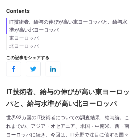
Contents
IT技術者、給与の伸びが高い東ヨーロッパと、給与水
準が高い北ヨーロッパ
東ヨーロッパ
北ヨーロッパ
IT技術者の給与、1位チェコ、2位ウクライナ、3位ポ
ーランド
情報通信業就業者の平均年収が最も高いのは、デンマ
この記事をシェアする
最も給与伸び率が高いのはウクライナの14.4％、次い
ーク、ノルウェー、スウェーデン
でブルガリア13.4％
IT技術者給与の伸び、高かったのはラトビアの
26.4％、ノルウェーとフィンランドは大幅なマイナス
◆世界92カ国のレポートは、下記にて公開しています
IT技術者、給与の伸びが高い東ヨーロッ
パと、給与水準が高い北ヨーロッパ
世界92カ国のIT技術者についての調査結果、給与編。こ
れまでの、アジア・オセアニア、米国・中南米、西・南
ヨーロッパに続き、今回は、IT分野で注目に値する国々