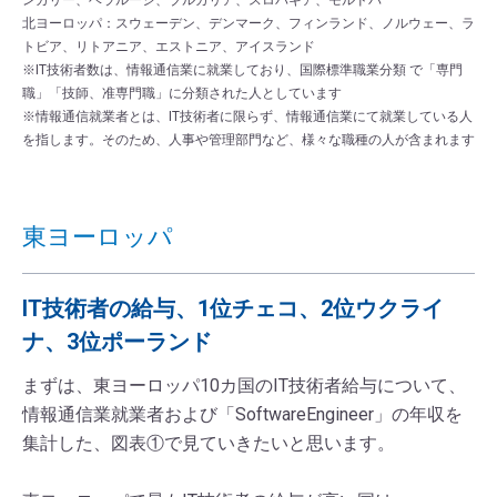
北ヨーロッパ：スウェーデン、デンマーク、フィンランド、ノルウェー、ラ
トビア、リトアニア、エストニア、アイスランド
※IT技術者数は、情報通信業に就業しており、国際標準職業分類 で「専門
職」「技師、准専門職」に分類された人としています
※情報通信就業者とは、IT技術者に限らず、情報通信業にて就業している人
を指します。そのため、人事や管理部門など、様々な職種の人が含まれます
東ヨーロッパ
IT技術者の給与、1位チェコ、2位ウクライ
ナ、3位ポーランド
まずは、東ヨーロッパ10カ国のIT技術者給与について、
情報通信業就業者および「SoftwareEngineer」の年収を
集計した、図表①で見ていきたいと思います。