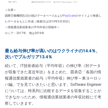
＜出典＞
国際労働機関(ILO)の統計データベースおよび
PayScale
のサイトより検索し
たデータをもとに作成（検索日は2019年5月30日）
＜情報通信業就業者の平均年収の情報年＞
ロシア：2017年、他は2016年
最も給与伸び率が高いのはウクライナの14.4％、
次いでブルガリア13.4％
続いて、IT技術者給与（平均年収）の伸び率（対データ
が収集できた直近年比）をまとめた、図表②「各国の情
報通信業就業者の給与（平均年収）伸び率～東ヨーロッ
パ編」でを見ていきたいと思います。Software Engineer
については、時系列に比較するデータを収集することが
できなかったため、情報通信業就業者の年収比較にて考
察していきます。