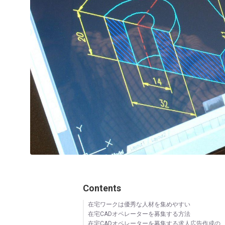
Contents
在宅ワークは優秀な人材を集めやすい
在宅CADオペレーターを募集する方法
在宅CADオペレーターを募集する求人広告作成の
求人媒体を活用する