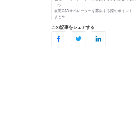
コツ
人材紹介サービスを利用する
在宅CADオペレーターを募集する際のポイント
人材派遣会社からスタッフを派遣してもらう
募集するCADの種類やレベルを明確にする
まとめ
ハローワークを利用する
自社の事業内容や業務に使用するCADソフトに
応募者のスキルや経験を確認する
イベントやオンラインセミナーで人材を募集す
ついて、「CADソフトの種類や作成する図面、
未経験の人材の場合は詳しい経歴を確認する
採用力強化のためのテレワーク活用のご提案
この記事をシェアする
る
求めるスキルやレベル」を明確に、求職者にわ
在宅CADオペレーターの適性をチェックする
自社サイトや自社採用サイト、SNSの活用
かりやすく伝えましょう。
知識やスキルの幅・対応力をチェックする
リファラル採用
自社が求める人物像について記載する
ダイレクトリクルーティング
他の社員や職場の雰囲気を伝える
在宅勤務の条件やメリットをアピールする
労働条件を明確にしておく