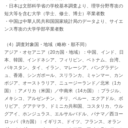
・日本は文部科学省の学校基本調査より、理学分野専攻の
短大等を含む大学（学士、修士、博士）卒業者数
・中国は中華人民共和国国家統計局のデータより、サイエ
ンス専攻の大学学部卒業者数
（4）調査対象国・地域（略称・順不同）
アジア・オセアニア（20カ国・地域）：中国、インド、日
本、韓国、インドネシア、フィリピン、ベトナム、台湾、
パキスタン、タイ、イラン、マレーシア、バングラデシ
ュ、香港、シンガポール、スリランカ、ミャンマー、カン
ボジア、オーストラリア、ニュージーランド／北米（1カ
国）：アメリカ（米国）／中南米（14カ国）：ブラジル、
メキシコ、アルゼンチン、チリ、ペルー、エクアドル、ボ
リビア、グアテマラ、ドミニカ共和国、コスタリカ、ウル
グアイ、ホンジュラス、エルサルバドル、パナマ／西ヨー
ロッパ（9カ国）：イギリス、ドイツ、フランス、オラン