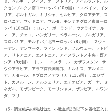
ダ、ベルギー、スイス、オーストリア、アイルランド、ル
クセンブルク／南ヨーロッパ（10カ国）：スペイン、イタ
リア、ポルトガル、ギリシャ、セルビア、クロアチア、ス
ロベニア、マケドニア、マルタ、モンテネグロ／東ヨーロ
ッパ（10カ国）：ロシア、ポーランド、ウクライナ、ルー
マニア、チェコ、ハンガリー、ベラルーシ、ブルガリア、
スロバキア、モルドバ／北ヨーロッパ（8カ国）：スウェ
ーデン、デンマーク、フィンランド、ノルウェー、ラトビ
ア、リトアニア、エストニア、アイスランド／中央・西ア
ジア（9カ国）：トルコ、イスラエル、カザフスタン、サ
ウジアラビア、アラブ首長国連邦、キルギス、アルメニ
ア、カタール、キプロス／アフリカ（11カ国）：エジプ
ト、カメルーン、アルジェリア、エチオピア、ガーナ、セ
ネガル、モザンビーク、モーリシャス、ザンビア、ルワン
ダ、マリ
（5）調査結果の構成比は、小数点第2位以下を四捨五入し