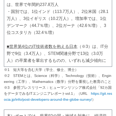
は、世界で年間約237.8万人
・国別では、1位インド（113.7万人）、2位米国（28.1
万人）、3位イギリス（10.2万人）。増加率では、1位
デンマーク（44.7％増）、2位ガーナ（42.6％増）、3
位コスタリカ（32.4％増）
■世界第4位のIT技術者数を抱える日本
（※3）は、IT分
野で9位（3.4万人）、STEM関連分野で13位（3.0万
人）の卒業者を輩出するものの、いずれも減少傾向に
※1 短大等を含む大学（学士、修士、博士）
※2 STEMとは、Science（科学）、Technology（技術）、Engin
eering（工学）、Mathematics（数学）分野を重視した教育のこと
※3 参照プレスリリース：ヒューマンリソシア株式会社「92カ国
をデータでみるITエンジニアレポートvol.1」（URL
https://git.res
ocia.jp/info/post-developers-around-the-globe-survey/
）
本レポートでは、世界92の国・地域を対象に、経済協