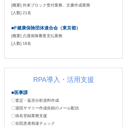
[概要] 外来ブロック受付業務、文書作成業務
[人数] 21名
■F健康保険団体連合会（東京都）
[概要] 介護保険審査支払業務
[人数] 18名
RPA導入・活用支援
■医事課
〇査定・返戻分析資料作成
〇退院サマリー作成依頼のメール配信
〇病名登録業務支援
〇在院患者相違チェック