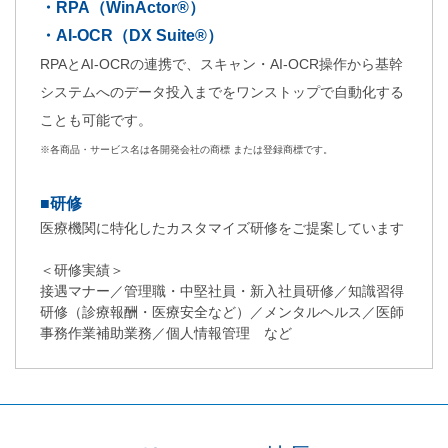
・RPA（WinActor®）
・AI-OCR（
DX Suite
®）
RPAとAI-OCRの連携で、スキャン・AI-OCR操作から基幹
システムへのデータ投入までをワンストップで自動化する
ことも可能です。
※各商品・サービス名は各開発会社の商標 または登録商標です。
■研修
医療機関に特化したカスタマイズ研修をご提案しています
＜研修実績＞
接遇マナー／管理職・中堅社員・新入社員研修／知識習得
研修（診療報酬・医療安全など）／メンタルヘルス／医師
事務作業補助業務／個人情報管理 など