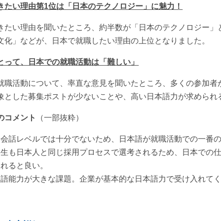
きたい理由第1位は「日本のテクノロジー」に魅力！
きたい理由を聞いたところ、約半数が「日本のテクノロジー」
文化」などが、日本で就職したい理由の上位となりました。
とって、日本での就職活動は「難しい」
就職活動について、率直な意見を聞いたところ、多くの参加者
象とした募集ポストが少ないことや、高い日本語力が求められ
のコメント
（一部抜粋）
常会話レベルでは十分でないため、日本語が就職活動での一番
学生も日本人と同じ採用プロセスで選考されるため、日本での
くれると良い。
本語能力が大きな課題。企業が基本的な日本語力で受け入れて
。