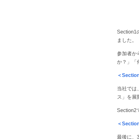
Sect
ました。
参加者か
か？」「
＜Secti
当社では
ス」を展
Secti
＜Sect
最後に、