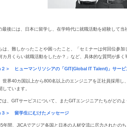
ion1の最後には、日本に留学し、在学時代に就職活動を経験して
らは、難しかったことや困ったこと、「セミナーは何回位参加
何カ月くらい就職活動をしたか？」など、具体的な質問が多く
on２＞ ヒューマンリソシアの「GIT(Global IT Talent)」サ
、世界40カ国以上から800名以上のエンジニアを正社員採用し
開しています。
on2では、GITサービスについて、またGITエンジニアたちが
ion３＞ 留学生にむけたメッセージ
35年間、JICAでアジア各国と日本の人材交流に尽力されたの