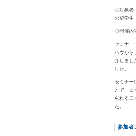
◇対象者
の留学生
◇開催内
セミナー
ハウから
介しまし
した。
セミナー
方で、日
られる日
た。
参
加者