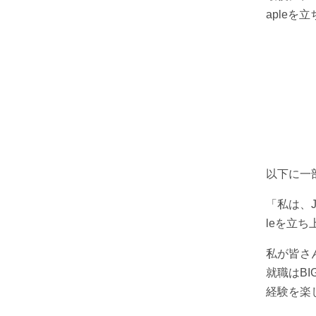
apleを
以下に一
「私は、
leを立
私が皆さ
就職はB
経験を楽