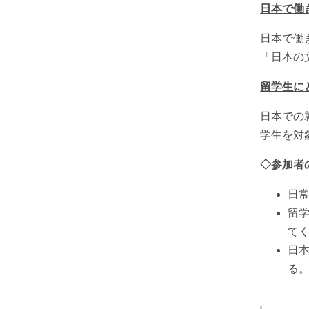
日本で働
日本で働
「日本の
留学生に
日本での
学生を対
◇参加者
日
留
て
日
る