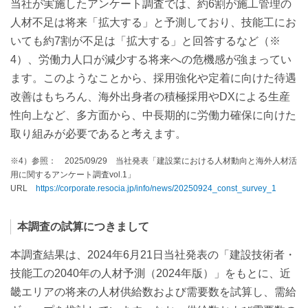
当社が実施したアンケート調査では、約6割が施工管理の
人材不足は将来「拡大する」と予測しており、技能工にお
いても約7割が不足は「拡大する」と回答するなど（※
4）、労働力人口が減少する将来への危機感が強まってい
ます。このようなことから、採用強化や定着に向けた待遇
改善はもちろん、海外出身者の積極採用やDXによる生産
性向上など、多方面から、中長期的に労働力確保に向けた
取り組みが必要であると考えます。
※4）参照： 2025/09/29 当社発表「建設業における人材動向と海外人材活
用に関するアンケート調査vol.1」
URL
https://corporate.resocia.jp/info/news/20250924_const_survey_1
本調査の試算につきまして
本調査結果は、2024年6月21日当社発表の「建設技術者・
技能工の2040年の人材予測（2024年版）」をもとに、近
畿エリアの将来の人材供給数および需要数を試算し、需給