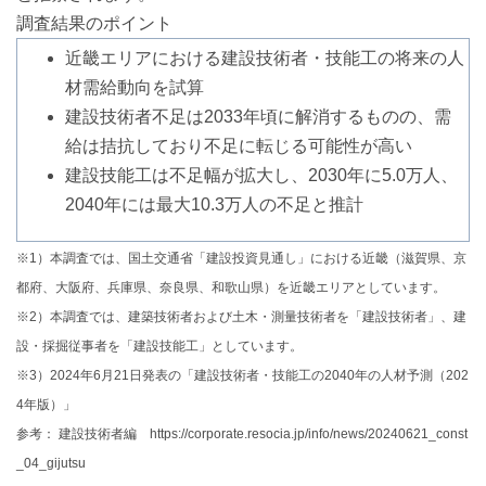
調査結果のポイント
近畿エリアにおける建設技術者・技能工の将来の人
材需給動向を試算
建設技術者不足は2033年頃に解消するものの、需
給は拮抗しており不足に転じる可能性が高い
建設技能工は不足幅が拡大し、2030年に5.0万人、
2040年には最大10.3万人の不足と推計
※1）本調査では、国土交通省「建設投資見通し」における近畿（滋賀県、京
都府、大阪府、兵庫県、奈良県、和歌山県）を近畿エリアとしています。
※2）本調査では、建築技術者および土木・測量技術者を「建設技術者」、建
設・採掘従事者を「建設技能工」としています。
※3）2024年6月21日発表の「建設技術者・技能工の2040年の人材予測（202
4年版）」
参考： 建設技術者編 https://corporate.resocia.jp/info/news/20240621_const
_04_gijutsu