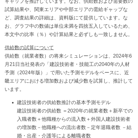
ギャップを推計しています。なお、供給数および需要数の
試算結果や、関東エリアや中部エリアの需給ギャップな
ど、調査結果の詳細は、資料版にて提供しています。な
お、グラフ中の数値は単位未満を四捨五入しているため、
本文中の比率（％）や計算結果と必ずしも一致しません。
供給数の試算について
供給数（就業者数）の将来シミュレーションは、2024年6
月21日当社発表の「建設技術者・技能工の2040年の人材
予測（2024年版）」で用いた予測モデルをベースに、近
畿エリアにおける増加数および減少数を試算し、推計して
います。
建設技術者の供給数推計の基本予測モデル
建設技術者の供給数 ＝2020年の就業者数＋新卒での
入職者数＋他職種からの流入数＋外国人建設技術者
の増加数－他職種への流出者数－定年退職者数 －結
婚・出産・介護等による離職者数