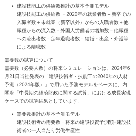
建設技能工の供給数推計の基本予測モデル
建設技能工の供給数 ＝
2020年の就業者数＋新卒での
入職者数＋未就業（新卒以外）からの入職者数＋他
職種からの流入数＋外国人労働者の増加数－他職種
への流出者数－定年退職者数－結婚・出産・介護等
による離職数
需要数の試算について
需要数（必要人数）の将来シミュレーションは、2024年6
月21日当社発表の「建設技術者・技能工の2040年の人材
予測（2024年版）」で用いた予測モデルをベースに、内
閣府「中長期の経済財政に関する試算」における成長実現
ケースでの試算結果としています。
需要数推計の基本予測モデル
建設技術者の需要数＝将来の建設投資予測額÷建設技
術者の一人当たり労働生産性