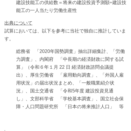
建設技能工の供給数＝将来の建設投資予測額÷建設技
能工の一人当たり労働生産性
出典について
試算においては、以下を参考に当社で独自に推計していま
す。
総務省 「2020年国勢調査」抽出詳細集計、「労働
力調査」、内閣府 「中長期の経済財政に関する試
算」（令和６年１月 22 日 経済財政諮問会議提
出）、厚生労働省 「雇用動向調査」、「外国人雇
用状況」の届出状況まとめ、「一般職業紹介状
況」、国土交通省 「令和5年度 建設投資見通
し」、文部科学省 「学校基本調査」、国立社会保
障・人口問題研究所 「日本の将来推計人口」 等