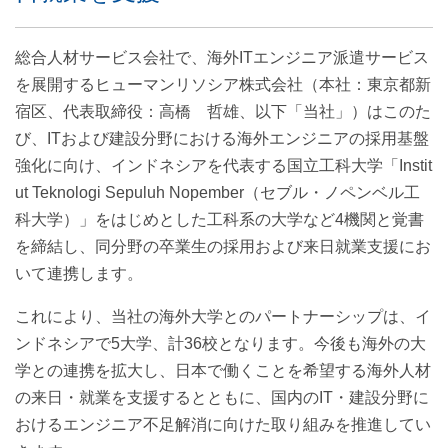
総合人材サービス会社で、海外ITエンジニア派遣サービス
を展開するヒューマンリソシア株式会社（本社：東京都新
宿区、代表取締役：高橋 哲雄、以下「当社」）はこのた
び、ITおよび建設分野における海外エンジニアの採用基盤
強化に向け、インドネシアを代表する国立工科大学「Instit
ut Teknologi Sepuluh Nopember（セブル・ノペンベル工
科大学）」をはじめとした工科系の大学など4機関と覚書
を締結し、同分野の卒業生の採用および来日就業支援にお
いて連携します。
これにより、当社の海外大学とのパートナーシップは、イ
ンドネシアで5大学、計36校となります。今後も海外の大
学との連携を拡大し、日本で働くことを希望する海外人材
の来日・就業を支援するとともに、国内のIT・建設分野に
おけるエンジニア不足解消に向けた取り組みを推進してい