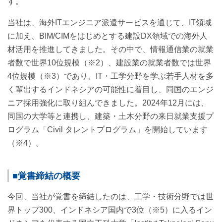
す。
当社は、海外ITエンジニア派遣サービスを通じて、IT領域
に加え、BIM/CIMをはじめとする建設DX領域での海外人
材活用を推進してきました。その中で、情報通信業の就業
者数で世界10位規模（※2）、建設業の就業者数では世界
4位規模（※3）であり、IT・工学分野を学ぶ若手人材を多
く輩出するインドネシアの可能性に着目し、同国のエンジ
ニア採用強化に取り組んできました。2024年12月には、
同国の大学等と連携し、建築・土木分野の来日就業支援プ
ログラム「Civil タレントプログラム」を開始しています
（※4）。
■覚書締結の概要
今回、当社が覚書を締結したのは、工学・技術分野では世
界トップ300、インドネシア国内で3位（※5）に入るイン