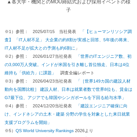
▲各大学・機関とのMOU締結式および採用イベントの様
子
※1）参照： 2025/07/15 当社発表
「【ヒューマンリソシア調
査】 「IT人材不足」 大企業の約8割が実感と回答、5年後の将来、
IT人材不足が拡大との予測も約6割に
」
※2）参照： 2026/01/27当社発表
「世界のITエンジニア数、初
の3,000万人突破。インドが米国を引き離し首位独走、日本は4位
維持も「供給力」に課題」
調査全編レポート
※3）参照： 2026/04/23当社発表
「［世界149カ国の建設人材
動向を国際比較］ 建設人材、日本は就業者数で世界8位も、賃金は
G7最下位、アジアでも韓国やシンガポールを下回る給与水準」
※4）参照： 2024/12/20当社発表
「建設エンジニア確保に向
け、インドネシアの土木・建築 分野の学生を対象とした来日就業
支援プログラムを開始」
※5）
QS World University Rankings
2026より