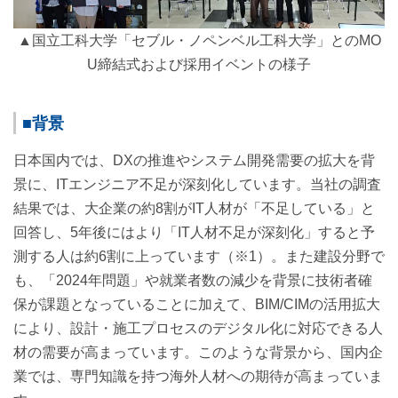
▲国立工科大学「セブル・ノペンベル工科大学」とのMO
U締結式および採用イベントの様子
■背景
日本国内では、DXの推進やシステム開発需要の拡大を背
景に、ITエンジニア不足が深刻化しています。当社の調査
結果では、大企業の約8割がIT人材が「不足している」と
回答し、5年後にはより「IT人材不足が深刻化」すると予
測する人は約6割に上っています（※1）。また建設分野で
も、「2024年問題」や就業者数の減少を背景に技術者確
保が課題となっていることに加えて、BIM/CIMの活用拡大
により、設計・施工プロセスのデジタル化に対応できる人
材の需要が高まっています。このような背景から、国内企
業では、専門知識を持つ海外人材への期待が高まっていま