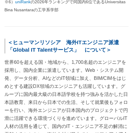
※6）
uniRank
の2026年ランキングで同国内6位であるUniversitas
Bina Nusantaraの工学系学部
＜ヒューマンリソシア 海外ITエンジニア派遣
「Global IT Talentサービス」 について＞
世界60を超える国・地域から、1,700名超のエンジニアを
採用し、国内企業に派遣しています。Web・システム開
発、データ分析、AIなどのIT領域に加え、BIM/CIMをはじ
めとする建設DX領域のエンジニアも活躍しています。グ
ループに国内最大級の日本語学校を持つ強みを活かした日
本語教育、来日から日本での生活、そして就業後もフォロ
ーを行い、海外エンジニアが日本国内のプロジェクトで円
滑に活躍できる環境づくりを進めています。グローバルIT
人材の活用を通じて、国内のIT・エンジニア不足の解消に