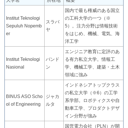
大学名
所在地
概要
国内で最も権威のある国立
Institut Teknologi
の工科大学の一つ（※
スラバ
Sepuluh Nopemb
5）。注力分野は情報技術
ヤ
er
をはじめ、機械、電気、海
洋工学
エンジニア教育に定評のあ
Institut Teknologi
バンド
る有力私立大学。情報工
Nasional
ン
学、機械工学、建築・土木
領域に強み
インドネシアトップクラス
の私立大学（※6）の工学
BINUS ASO Scho
ジャカ
系学部。ロボティクスや自
ol of Engineering
ルタ
動車工学、プロダクトデザ
イン分野が強み
国営電力会社（PLN）が開