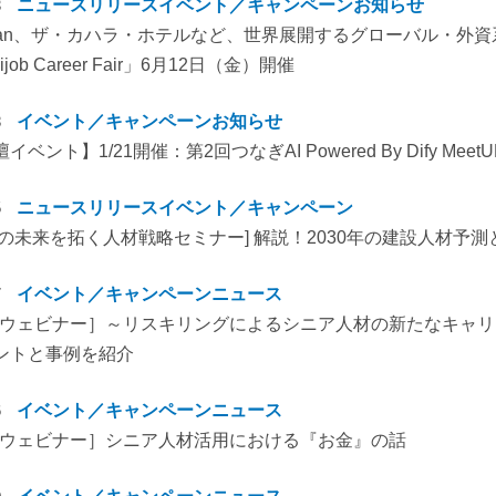
3
ニュースリリース
イベント／キャンペーン
お知らせ
 Japan、ザ・カハラ・ホテルなど、世界展開するグローバル・
ijob Career Fair」6月12日（金）開催
8
イベント／キャンペーン
お知らせ
ベント】1/21開催：第2回つなぎAI Powered By Dify MeetU
5
ニュースリリース
イベント／キャンペーン
界の未来を拓く人材戦略セミナー] 解説！2030年の建設人材予
7
イベント／キャンペーン
ニュース
無料ウェビナー］～リスキリングによるシニア人材の新たなキャ
ントと事例を紹介
6
イベント／キャンペーン
ニュース
無料ウェビナー］シニア人材活用における『お金』の話