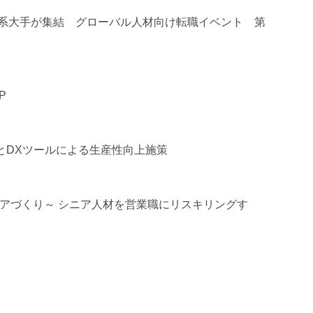
外資系大手が集結 グローバル人材向け転職イベント 第
P
測とDXツールによる生産性向上施策
リアづくり～ シニア人材を営業職にリスキリングす